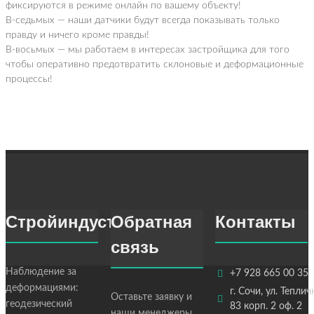
фиксируются в режиме онлайн по вашему объекту!
В-седьмых — наши датчики будут всегда показывать только
правду и ничего кроме правды!
В-восьмых — мы работаем в интересах застройщика для того
чтобы оперативно предотвратить склоновые и деформационные
процессы!
Стройиндустрия
Обратная
Контакты
связь
Наблюдение за
+7 928 665 00 35
деформациями:
г. Сочи, ул. Теплич
Оставьте заявку и
геодезический
83 корп. 2 оф. 2
наши менеджеры