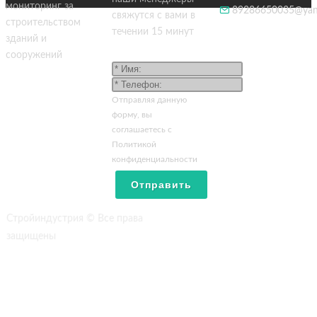
мониторинг за
89286650035@yan
свяжутся с вами в
строительством
течении 15 минут
зданий и
сооружений
Отправляя данную
форму, вы
соглашаетесь c
Политикой
конфиденциальности
Отправить
Стройиндустрия © Все права
защищены