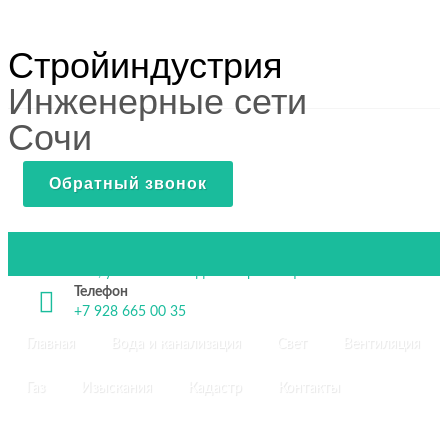
Стройиндустрия
Инженерные сети
Сочи
Обратный звонок
Адрес
г. Сочи, ул. Тепличная д. 83 корп. 2 оф. 2
Телефон
+7 928 665 00 35
Главная
Вода и канализация
Свет
Вентиляция
Газ
Изыскания
Кадастр
Контакты